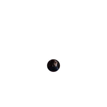
★★★★★
"Martina hat den Workshop sehr gut 
geleitet und wirklich wunderbar 
interaktiv gestaltet! Danke für den 
tollen Workshop!"
Teilnehmerin am Workshop "Interkulturelle 
Kompetenzen für Angestellte in der 
Hochschulverwaltung", 2024