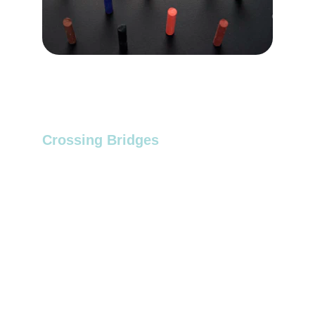
Interkulturelle Trainings in Würzburg. Stärken Sie Ihre interkulturellen Kompetenzen und machen 
Sie sich oder Ihre Studierenden, Schülerinnen und Schüler oder Mitarbeitenden fit für eine 
globalisierte Welt, einen Auslandsaufenthalt oder ein kulturell heterogenes Arbeitsumfeld. Wir 
bieten interkulturelle Trainings in Würzburg, Franken, Bayern, deutschlandweit.
Crossing Bridges
Interkulturelle und Diversity Trainings für 
den öffentlichen Sektor
IMPRESSUM
Martina Zier
Herrngasse 27
97236 Randersacker